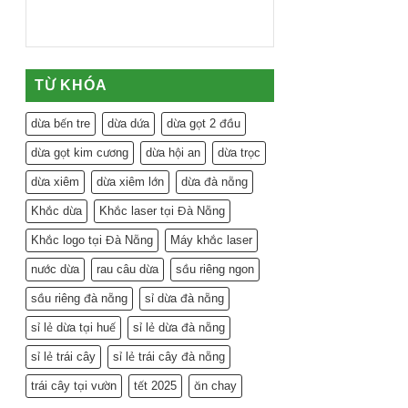
TỪ KHÓA
dừa bến tre
dừa dứa
dừa gọt 2 đầu
dừa gọt kim cương
dừa hội an
dừa trọc
dừa xiêm
dừa xiêm lớn
dừa đà nẵng
Khắc dừa
Khắc laser tại Đà Nẵng
Khắc logo tại Đà Nẵng
Máy khắc laser
nước dừa
rau câu dừa
sầu riêng ngon
sầu riêng đà nẵng
sỉ dừa đà nẵng
sỉ lẻ dừa tại huế
sỉ lẻ dừa đà nẵng
sỉ lẻ trái cây
sỉ lẻ trái cây đà nẵng
trái cây tại vườn
tết 2025
ăn chay