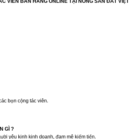
C VIÊN BÁN HÀNG ONLINE TẠI NÔNG SẢN ĐẤT VIỆT
các bạn cộng tác viên.
 GÌ ?
gười yêu kinh kinh doanh, đam mê kiếm tiền.