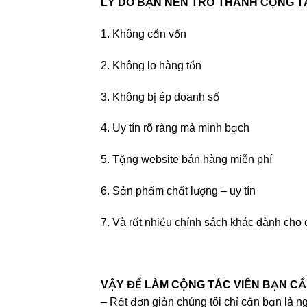
LÝ DO BẠN NÊN TRỞ THÀNH CỘNG TÁ
1. Không cần vốn
2. Không lo hàng tồn
3. Không bị ép doanh số
4. Uy tín rõ ràng mà minh bạch
5. Tặng website bán hàng miễn phí
6. Sản phẩm chất lượng – uy tín
7. Và rất nhiều chính sách khác dành cho 
VẬY ĐỂ LÀM CỘNG TÁC VIÊN BẠN CẦN
– Rất đơn giản chúng tôi chỉ cần bạn là n