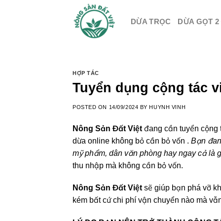
Skip
to
DỪA TRỌC
DỪA GỌT 2
content
HỢP TÁC
Tuyển dụng cộng tác v
POSTED ON
14/09/2024
BY
HUYNH VINH
Nông Sản Đất Việt
đang cần tuyển cộng 
dừa online không bỏ cần bỏ vốn .
Bạn đang
mỹ phẩm, dân văn phòng hay ngay cả là 
thu nhập mà không cần bỏ vốn.
Nông Sản Đất Việt
sẽ giúp bạn phá vỡ kh
kém bất cứ chi phí vận chuyển nào mà vẫ