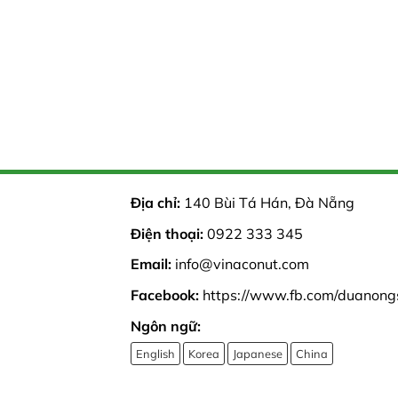
Địa chỉ:
140 Bùi Tá Hán, Đà Nẵng
Điện thoại:
0922 333 345
Email:
info@vinaconut.com
Facebook:
https://www.fb.com/duanong
Ngôn ngữ:
English
Korea
Japanese
China