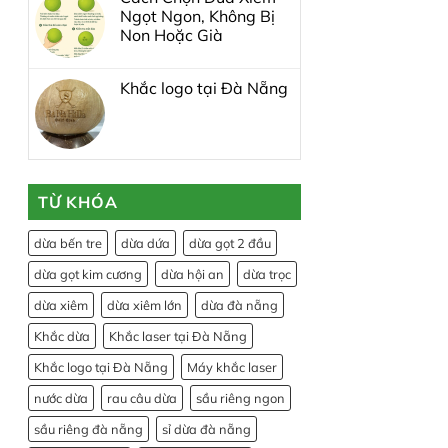
Ngọt Ngon, Không Bị
Non Hoặc Già
Khắc logo tại Đà Nẵng
TỪ KHÓA
dừa bến tre
dừa dứa
dừa gọt 2 đầu
dừa gọt kim cương
dừa hội an
dừa trọc
dừa xiêm
dừa xiêm lớn
dừa đà nẵng
Khắc dừa
Khắc laser tại Đà Nẵng
Khắc logo tại Đà Nẵng
Máy khắc laser
nước dừa
rau câu dừa
sầu riêng ngon
sầu riêng đà nẵng
sỉ dừa đà nẵng