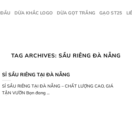
 ĐẦU
DỪA KHẮC LOGO
DỪA GỌT TRẮNG
GẠO ST25
LI
TAG ARCHIVES:
SẦU RIÊNG ĐÀ NẴNG
SỈ SẦU RIÊNG TẠI ĐÀ NẴNG
SỈ SẦU RIÊNG TẠI ĐÀ NẴNG – CHẤT LƯỢNG CAO, GIÁ
TẬN VƯỜN Bạn đang ...