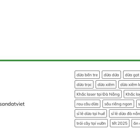
dừa bến tre
dừa dứa
dừa gọt
dừa trọc
dừa xiêm
dừa xiêm l
Khắc laser tại Đà Nẵng
Khắc lo
sandatviet
rau câu dừa
sầu riêng ngon
sỉ lẻ dừa tại huế
sỉ lẻ dừa đà nẵ
trái cây tại vườn
tết 2025
ăn 