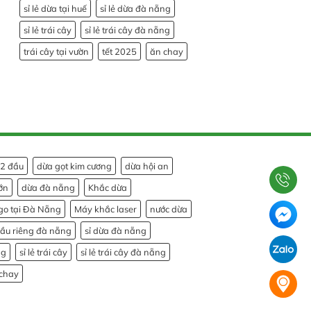
sỉ lẻ dừa tại huế
sỉ lẻ dừa đà nẵng
sỉ lẻ trái cây
sỉ lẻ trái cây đà nẵng
trái cây tại vườn
tết 2025
ăn chay
 2 đầu
dừa gọt kim cương
dừa hội an
ớn
dừa đà nẵng
Khắc dừa
go tại Đà Nẵng
Máy khắc laser
nước dừa
sầu riêng đà nẵng
sỉ dừa đà nẵng
ng
sỉ lẻ trái cây
sỉ lẻ trái cây đà nẵng
chay