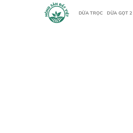
Skip
to
DỪA TRỌC
DỪA GỌT 2
content