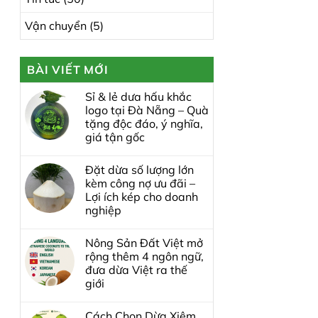
Vận chuyển
(5)
BÀI VIẾT MỚI
Sỉ & lẻ dưa hấu khắc
logo tại Đà Nẵng – Quà
tặng độc đáo, ý nghĩa,
giá tận gốc
Đặt dừa số lượng lớn
kèm công nợ ưu đãi –
Lợi ích kép cho doanh
nghiệp
Nông Sản Đất Việt mở
rộng thêm 4 ngôn ngữ,
đưa dừa Việt ra thế
giới
Cách Chọn Dừa Xiêm