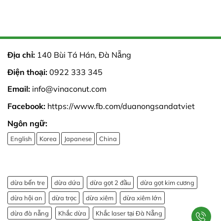
Địa chỉ:
140 Bùi Tá Hán, Đà Nẵng
Điện thoại:
0922 333 345
Email:
info@vinaconut.com
Facebook:
https://www.fb.com/duanongsandatviet
Ngôn ngữ:
English
Korea
Japanese
China
dừa bến tre
dừa dứa
dừa gọt 2 đầu
dừa gọt kim cương
dừa hội an
dừa trọc
dừa xiêm
dừa xiêm lớn
dừa đà nẵng
Khắc dừa
Khắc laser tại Đà Nẵng