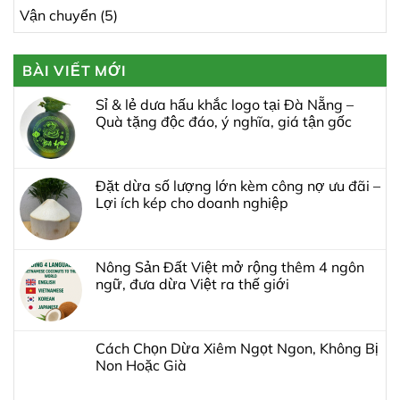
Vận chuyển
(5)
BÀI VIẾT MỚI
Sỉ & lẻ dưa hấu khắc logo tại Đà Nẵng –
Quà tặng độc đáo, ý nghĩa, giá tận gốc
Đặt dừa số lượng lớn kèm công nợ ưu đãi –
Lợi ích kép cho doanh nghiệp
Nông Sản Đất Việt mở rộng thêm 4 ngôn
ngữ, đưa dừa Việt ra thế giới
Cách Chọn Dừa Xiêm Ngọt Ngon, Không Bị
Non Hoặc Già