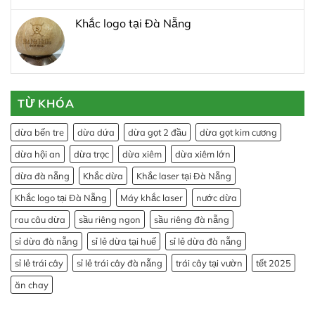
Khắc logo tại Đà Nẵng
TỪ KHÓA
dừa bến tre
dừa dứa
dừa gọt 2 đầu
dừa gọt kim cương
dừa hội an
dừa trọc
dừa xiêm
dừa xiêm lớn
dừa đà nẵng
Khắc dừa
Khắc laser tại Đà Nẵng
Khắc logo tại Đà Nẵng
Máy khắc laser
nước dừa
rau câu dừa
sầu riêng ngon
sầu riêng đà nẵng
sỉ dừa đà nẵng
sỉ lẻ dừa tại huế
sỉ lẻ dừa đà nẵng
sỉ lẻ trái cây
sỉ lẻ trái cây đà nẵng
trái cây tại vườn
tết 2025
ăn chay