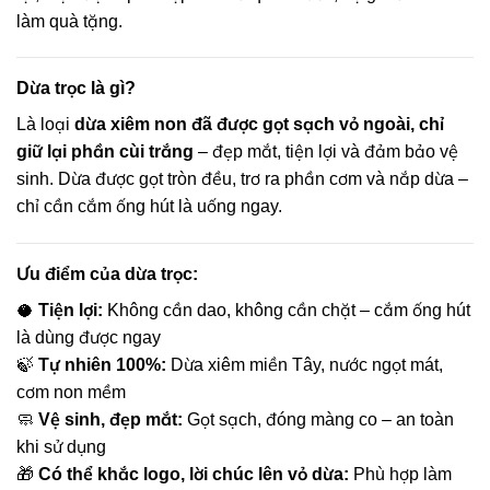
làm quà tặng.
Dừa trọc là gì?
Là loại
dừa xiêm non đã được gọt sạch vỏ ngoài, chỉ
giữ lại phần cùi trắng
– đẹp mắt, tiện lợi và đảm bảo vệ
sinh. Dừa được gọt tròn đều, trơ ra phần cơm và nắp dừa –
chỉ cần cắm ống hút là uống ngay.
Ưu điểm của dừa trọc:
🥥
Tiện lợi:
Không cần dao, không cần chặt – cắm ống hút
là dùng được ngay
🍃
Tự nhiên 100%:
Dừa xiêm miền Tây, nước ngọt mát,
cơm non mềm
🧼
Vệ sinh, đẹp mắt:
Gọt sạch, đóng màng co – an toàn
khi sử dụng
🎁
Có thể khắc logo, lời chúc lên vỏ dừa:
Phù hợp làm