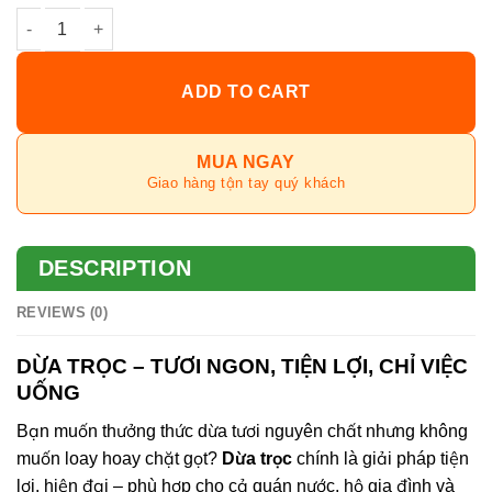
Tối thiểu 10 trọc 600 gram quantity
ADD TO CART
MUA NGAY
Giao hàng tận tay quý khách
DESCRIPTION
REVIEWS (0)
DỪA TRỌC – TƯƠI NGON, TIỆN LỢI, CHỈ VIỆC
UỐNG
Bạn muốn thưởng thức dừa tươi nguyên chất nhưng không
muốn loay hoay chặt gọt?
Dừa trọc
chính là giải pháp tiện
lợi, hiện đại – phù hợp cho cả quán nước, hộ gia đình và