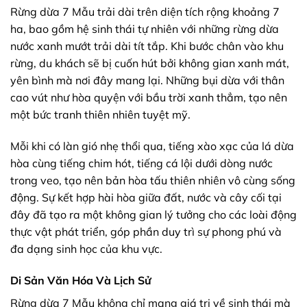
Rừng dừa 7 Mẫu trải dài trên diện tích rộng khoảng 7
ha, bao gồm hệ sinh thái tự nhiên với những rừng dừa
nước xanh mướt trải dài tít tắp. Khi bước chân vào khu
rừng, du khách sẽ bị cuốn hút bởi không gian xanh mát,
yên bình mà nơi đây mang lại. Những bụi dừa với thân
cao vút như hòa quyện với bầu trời xanh thẳm, tạo nên
một bức tranh thiên nhiên tuyệt mỹ.
Mỗi khi có làn gió nhẹ thổi qua, tiếng xào xạc của lá dừa
hòa cùng tiếng chim hót, tiếng cá lội dưới dòng nước
trong veo, tạo nên bản hòa tấu thiên nhiên vô cùng sống
động. Sự kết hợp hài hòa giữa đất, nước và cây cối tại
đây đã tạo ra một không gian lý tưởng cho các loài động
thực vật phát triển, góp phần duy trì sự phong phú và
đa dạng sinh học của khu vực.
Di Sản Văn Hóa Và Lịch Sử
Rừng dừa 7 Mẫu không chỉ mang giá trị về sinh thái mà