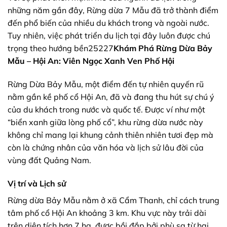
những năm gần đây, Rừng dừa 7 Mẫu đã trở thành điểm
đến phổ biến của nhiều du khách trong và ngoài nước.
Tuy nhiên, việc phát triển du lịch tại đây luôn được chú
trọng theo hướng bền25227
Khám Phá
Rừng Dừa Bảy
Mẫu
– Hội An: Viên Ngọc Xanh Ven Phố Hội
Rừng Dừa Bảy Mẫu, một điểm đến tự nhiên quyến rũ
nằm gần kề phố cổ Hội An, đã và đang thu hút sự chú ý
của du khách trong nước và quốc tế. Được ví như một
“biển xanh giữa lòng phố cổ”, khu rừng dừa nước này
không chỉ mang lại khung cảnh thiên nhiên tươi đẹp mà
còn là chứng nhân của văn hóa và lịch sử lâu đời của
vùng đất Quảng Nam.
Vị trí và Lịch sử
Rừng dừa Bảy Mẫu nằm ở xã Cẩm Thanh, chỉ cách trung
tâm phố cổ Hội An khoảng 3 km. Khu vực này trải dài
trên diện tích hơn 7 ha, được bồi đắp bởi phù sa từ hai