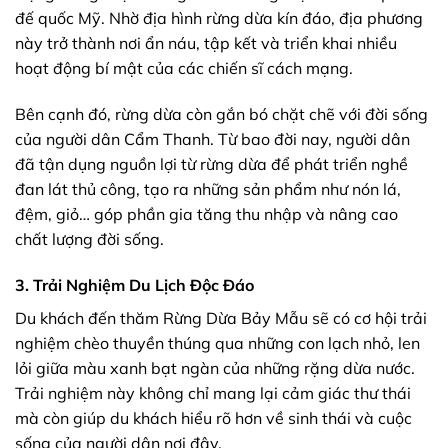
đế quốc Mỹ. Nhờ địa hình rừng dừa kín đáo, địa phương
này trở thành nơi ẩn náu, tập kết và triển khai nhiều
hoạt động bí mật của các chiến sĩ cách mạng.
Bên cạnh đó, rừng dừa còn gắn bó chặt chẽ với đời sống
của người dân Cẩm Thanh. Từ bao đời nay, người dân
đã tận dụng nguồn lợi từ rừng dừa để phát triển nghề
đan lát thủ công, tạo ra những sản phẩm như nón lá,
đệm, giỏ… góp phần gia tăng thu nhập và nâng cao
chất lượng đời sống.
3. Trải Nghiệm Du Lịch Độc Đáo
Du khách đến thăm Rừng Dừa Bảy Mẫu sẽ có cơ hội trải
nghiệm chèo thuyền thúng qua những con lạch nhỏ, len
lỏi giữa màu xanh bạt ngàn của những rặng dừa nước.
Trải nghiệm này không chỉ mang lại cảm giác thư thái
mà còn giúp du khách hiểu rõ hơn về sinh thái và cuộc
sống của người dân nơi đây.