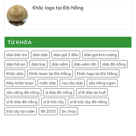
Khắc logo tại Đà Nẵng
TỪ KHÓA
dừa bến tre
dừa dứa
dừa gọt 2 đầu
dừa gọt kim cương
dừa hội an
dừa trọc
dừa xiêm
dừa xiêm lớn
dừa đà nẵng
Khắc dừa
Khắc laser tại Đà Nẵng
Khắc logo tại Đà Nẵng
Máy khắc laser
nước dừa
rau câu dừa
sầu riêng ngon
sầu riêng đà nẵng
sỉ dừa đà nẵng
sỉ lẻ dừa tại huế
sỉ lẻ dừa đà nẵng
sỉ lẻ trái cây
sỉ lẻ trái cây đà nẵng
trái cây tại vườn
tết 2025
ăn chay