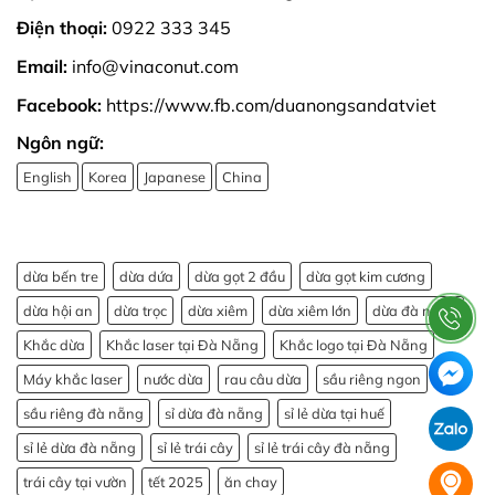
Điện thoại:
0922 333 345
Email:
info@vinaconut.com
Facebook:
https://www.fb.com/duanongsandatviet
Ngôn ngữ:
English
Korea
Japanese
China
dừa bến tre
dừa dứa
dừa gọt 2 đầu
dừa gọt kim cương
dừa hội an
dừa trọc
dừa xiêm
dừa xiêm lớn
dừa đà nẵng
Khắc dừa
Khắc laser tại Đà Nẵng
Khắc logo tại Đà Nẵng
Máy khắc laser
nước dừa
rau câu dừa
sầu riêng ngon
sầu riêng đà nẵng
sỉ dừa đà nẵng
sỉ lẻ dừa tại huế
sỉ lẻ dừa đà nẵng
sỉ lẻ trái cây
sỉ lẻ trái cây đà nẵng
trái cây tại vườn
tết 2025
ăn chay