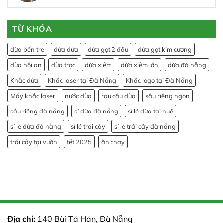
TỪ KHÓA
dừa bến tre
dừa dứa
dừa gọt 2 đầu
dừa gọt kim cương
dừa hội an
dừa trọc
dừa xiêm
dừa xiêm lớn
dừa đà nẵng
Khắc dừa
Khắc laser tại Đà Nẵng
Khắc logo tại Đà Nẵng
Máy khắc laser
nước dừa
rau câu dừa
sầu riêng ngon
sầu riêng đà nẵng
sỉ dừa đà nẵng
sỉ lẻ dừa tại huế
sỉ lẻ dừa đà nẵng
sỉ lẻ trái cây
sỉ lẻ trái cây đà nẵng
trái cây tại vườn
tết 2025
ăn chay
Địa chỉ:
140 Bùi Tá Hán, Đà Nẵng