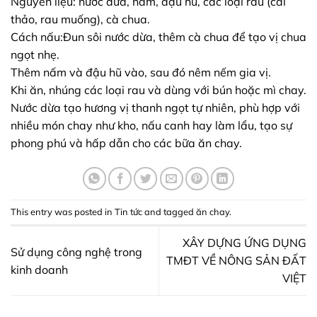
Nguyên liệu: nước dừa, nấm, đậu hũ, các loại rau (cải
thảo, rau muống), cà chua.
Cách nấu:Đun sôi nước dừa, thêm cà chua để tạo vị chua
ngọt nhẹ.
Thêm nấm và đậu hũ vào, sau đó nêm nếm gia vị.
Khi ăn, nhúng các loại rau và dùng với bún hoặc mì chay.
Nước dừa tạo hương vị thanh ngọt tự nhiên, phù hợp với
nhiều món chay như kho, nấu canh hay làm lẩu, tạo sự
phong phú và hấp dẫn cho các bữa ăn chay.
This entry was posted in
Tin tức
and tagged
ăn chay
.
XÂY DỰNG ỨNG DỤNG
Sử dụng công nghệ trong
TMĐT VỀ NÔNG SẢN ĐẤT
kinh doanh
VIỆT