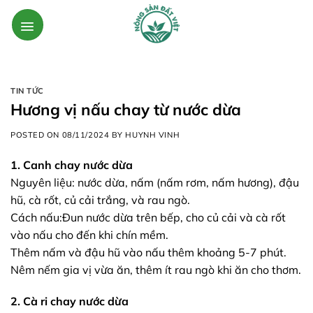
Skip
to
content
TIN TỨC
Hương vị nấu chay từ nước dừa
POSTED ON
08/11/2024
BY
HUYNH VINH
1. Canh chay nước dừa
Nguyên liệu: nước dừa, nấm (nấm rơm, nấm hương), đậu
hũ, cà rốt, củ cải trắng, và rau ngò.
Cách nấu:Đun nước dừa trên bếp, cho củ cải và cà rốt
vào nấu cho đến khi chín mềm.
Thêm nấm và đậu hũ vào nấu thêm khoảng 5-7 phút.
Nêm nếm gia vị vừa ăn, thêm ít rau ngò khi ăn cho thơm.
2. Cà ri chay nước dừa