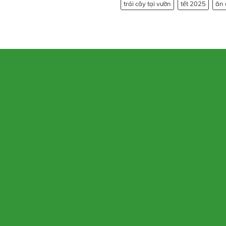
trái cây tại vườn
tết 2025
ăn 