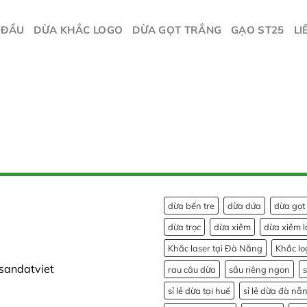
 ĐẦU
DỪA KHẮC LOGO
DỪA GỌT TRẮNG
GẠO ST25
LI
dừa bến tre
dừa dứa
dừa gọt
dừa trọc
dừa xiêm
dừa xiêm l
Khắc laser tại Đà Nẵng
Khắc lo
sandatviet
rau câu dừa
sầu riêng ngon
sỉ lẻ dừa tại huế
sỉ lẻ dừa đà nẵ