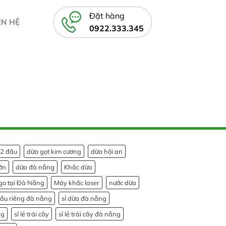
Đặt hàng
ÊN HỆ
0922.333.345
 2 đầu
dừa gọt kim cương
dừa hội an
ớn
dừa đà nẵng
Khắc dừa
go tại Đà Nẵng
Máy khắc laser
nước dừa
sầu riêng đà nẵng
sỉ dừa đà nẵng
ng
sỉ lẻ trái cây
sỉ lẻ trái cây đà nẵng