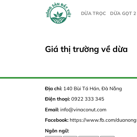
Skip
to
DỪA TRỌC
DỪA GỌT 2
content
Giá thị trường về dừa
Địa chỉ:
140 Bùi Tá Hán, Đà Nẵng
Điện thoại:
0922 333 345
Email:
info@vinaconut.com
Facebook:
https://www.fb.com/duanong
Ngôn ngữ: